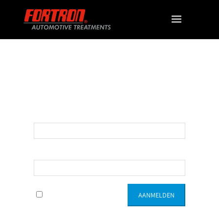
Login Page
Gebruikersnaam:
Wachtwoord:
Onthoud Mij