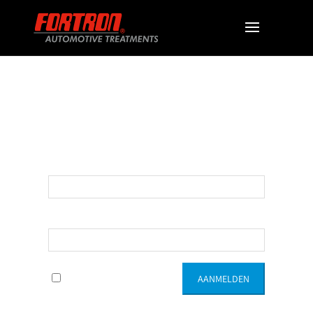
Login Page
Gebruikersnaam:
Wachtwoord:
Onthoud Mij